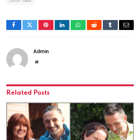
Ulrich Tukur
Facebook
Twitter
Pinterest
LinkedIn
WhatsApp
Reddit
Tumblr
Email
Admin
Website
Related
Posts