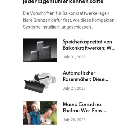
jeder Eigentümer kennen sollte
Die Vorschriften für Balkonkraftwerke legen
klare Grenzen dafür fest, wie diese kompakten
Systeme installiert, angeschlossen…
Speicherkapazität von
Balkonkraftwerken: Was
ist am wichtigsten?
July 31, 2026
Automatischer
Rasenmäher: Diese
Fehler sollten Sie
July 27, 2026
vermeiden
Mauro Corradino
Ehefrau Was Fans
wirklich wissen möchten
July 20, 2026