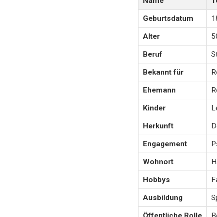
Name
T
Geburtsdatum
1
Alter
5
Beruf
S
Bekannt für
R
Ehemann
R
Kinder
L
Herkunft
D
Engagement
P
Wohnort
H
Hobbys
F
Ausbildung
S
Öffentliche Rolle
B