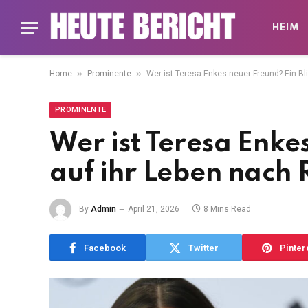
HEIM
»
»
Home
Prominente
Wer ist Teresa Enkes neuer Freund? Ein Bl
PROMINENTE
Wer ist Teresa Enke
auf ihr Leben nach 
By
Admin
April 21, 2026
8 Mins Read
Facebook
Twitter
Pinter