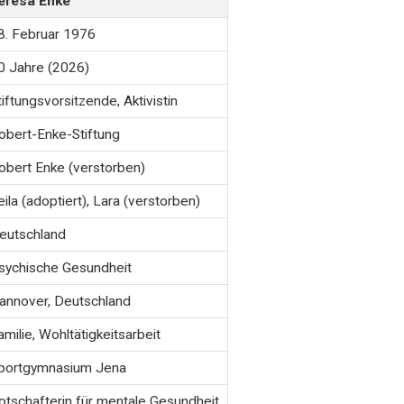
eresa Enke
8. Februar 1976
0 Jahre (2026)
tiftungsvorsitzende, Aktivistin
obert-Enke-Stiftung
obert Enke (verstorben)
eila (adoptiert), Lara (verstorben)
eutschland
sychische Gesundheit
annover, Deutschland
amilie, Wohltätigkeitsarbeit
portgymnasium Jena
otschafterin für mentale Gesundheit