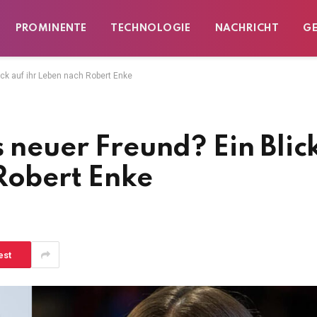
PROMINENTE
TECHNOLOGIE
NACHRICHT
G
ick auf ihr Leben nach Robert Enke
s neuer Freund? Ein Blic
Robert Enke
est