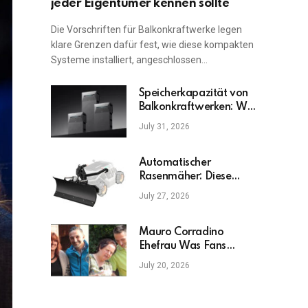
jeder Eigentümer kennen sollte
Die Vorschriften für Balkonkraftwerke legen
klare Grenzen dafür fest, wie diese kompakten
Systeme installiert, angeschlossen…
Speicherkapazität von
Balkonkraftwerken: Was
ist am wichtigsten?
July 31, 2026
Automatischer
Rasenmäher: Diese
Fehler sollten Sie
July 27, 2026
vermeiden
Mauro Corradino
Ehefrau Was Fans
wirklich wissen möchten
July 20, 2026