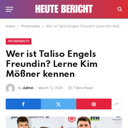
»
»
Home
Prominente
Wer ist Taliso Engels Freundin? Lerne Kim Mößner kennen
PROMINENTE
Wer ist Taliso Engels
Freundin? Lerne Kim
Mößner kennen
By
Admin
March 12, 2026
7 Mins Read