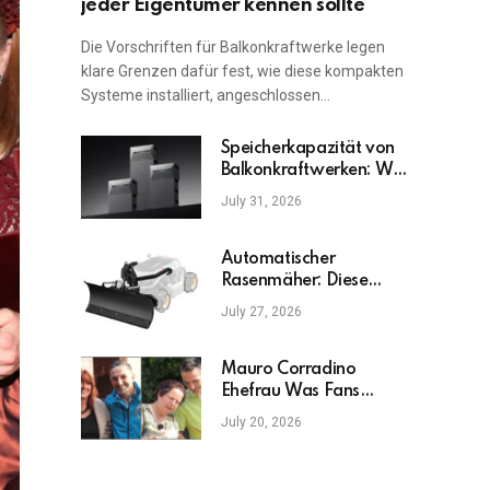
jeder Eigentümer kennen sollte
Die Vorschriften für Balkonkraftwerke legen
klare Grenzen dafür fest, wie diese kompakten
Systeme installiert, angeschlossen…
Speicherkapazität von
Balkonkraftwerken: Was
ist am wichtigsten?
July 31, 2026
Automatischer
Rasenmäher: Diese
Fehler sollten Sie
July 27, 2026
vermeiden
Mauro Corradino
Ehefrau Was Fans
wirklich wissen möchten
July 20, 2026