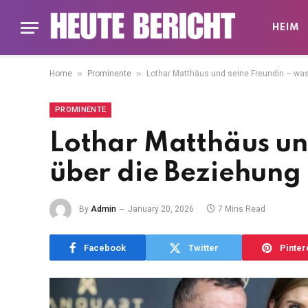
HEIM
»
»
Home
Prominente
Lothar Matthäus und seine Freundin – was
PROMINENTE
Lothar Matthäus un
über die Beziehung 
By
Admin
January 20, 2026
7 Mins Read
Facebook
Twitter
Pinter