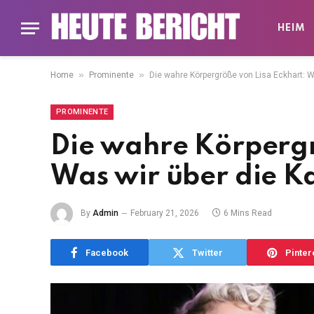
HEIM
»
»
Home
Prominente
Die wahre Körpergröße von Lisa Eckhart: W
PROMINENTE
Die wahre Körpergr
Was wir über die Ka
By
Admin
February 21, 2026
6 Mins Read
Facebook
Twitter
Pinter