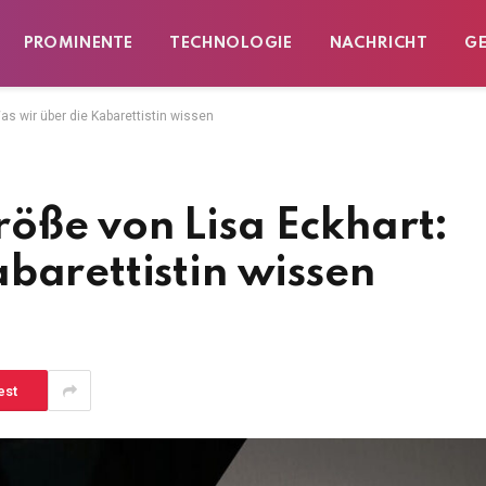
PROMINENTE
TECHNOLOGIE
NACHRICHT
G
as wir über die Kabarettistin wissen
öße von Lisa Eckhart:
barettistin wissen
est