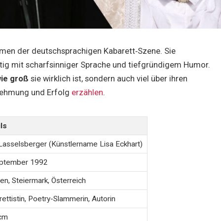
mmen der deutschsprachigen Kabarett‑Szene. Sie
zeitig mit scharfsinniger Sprache und tiefgründigem Humor.
ie groß
sie wirklich ist, sondern auch viel über ihren
rnehmung und Erfolg
erzählen
.
ls
Lasselsberger (Künstlername Lisa Eckhart)
eptember 1992
n, Steiermark, Österreich
ettistin, Poetry-Slammerin, Autorin
cm