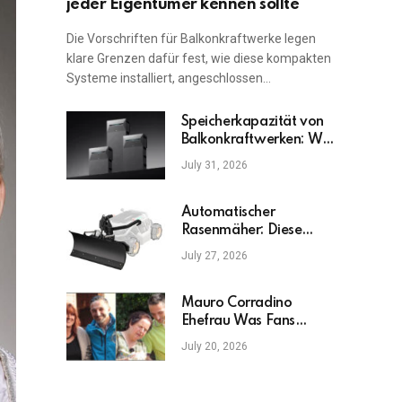
jeder Eigentümer kennen sollte
Die Vorschriften für Balkonkraftwerke legen
klare Grenzen dafür fest, wie diese kompakten
Systeme installiert, angeschlossen…
Speicherkapazität von
Balkonkraftwerken: Was
ist am wichtigsten?
July 31, 2026
Automatischer
Rasenmäher: Diese
Fehler sollten Sie
July 27, 2026
vermeiden
Mauro Corradino
Ehefrau Was Fans
wirklich wissen möchten
July 20, 2026