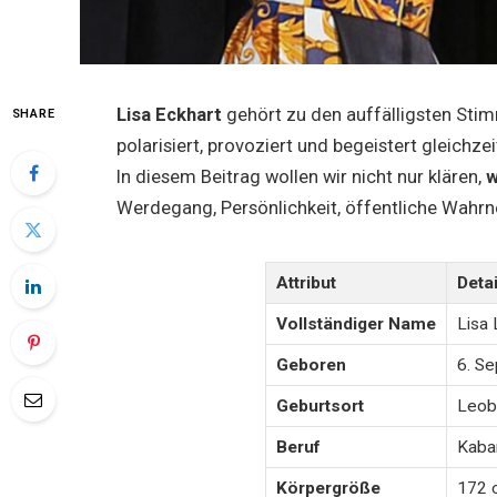
Lisa Eckhart
gehört zu den auffälligsten Sti
SHARE
polarisiert, provoziert und begeistert gleich
In diesem Beitrag wollen wir nicht nur klären,
w
Werdegang, Persönlichkeit, öffentliche Wah
Attribut
Detai
Vollständiger Name
Lisa 
Geboren
6. S
Geburtsort
Leobe
Beruf
Kabar
Körpergröße
172 