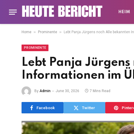
HEIM
»
»
Home
Prominente
Lebt Panja Jürgens noch Alle bekannten I
PROMINENTE
Lebt Panja Jürgens
Informationen im Ü
By
Admin
June 30, 2026
7 Mins Read
Facebook
Twitter
Pinter