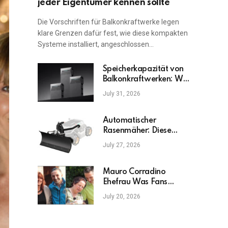
jeder Eigentümer kennen sollte
Die Vorschriften für Balkonkraftwerke legen
klare Grenzen dafür fest, wie diese kompakten
Systeme installiert, angeschlossen…
Speicherkapazität von
Balkonkraftwerken: Was
ist am wichtigsten?
July 31, 2026
Automatischer
Rasenmäher: Diese
Fehler sollten Sie
July 27, 2026
vermeiden
Mauro Corradino
Ehefrau Was Fans
wirklich wissen möchten
July 20, 2026