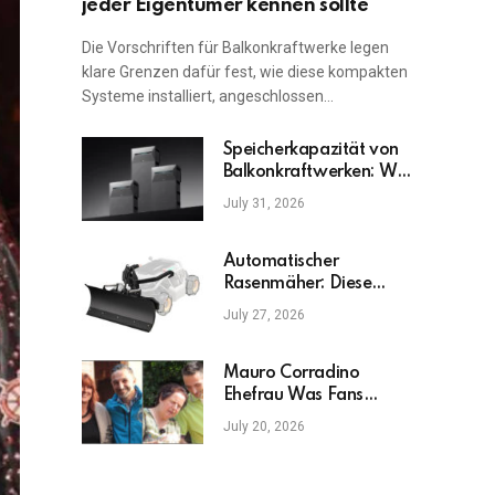
jeder Eigentümer kennen sollte
Die Vorschriften für Balkonkraftwerke legen
klare Grenzen dafür fest, wie diese kompakten
Systeme installiert, angeschlossen…
Speicherkapazität von
Balkonkraftwerken: Was
ist am wichtigsten?
July 31, 2026
Automatischer
Rasenmäher: Diese
Fehler sollten Sie
July 27, 2026
vermeiden
Mauro Corradino
Ehefrau Was Fans
wirklich wissen möchten
July 20, 2026