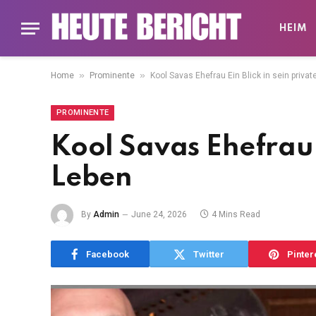
HEIM
»
»
Home
Prominente
Kool Savas Ehefrau Ein Blick in sein priva
PROMINENTE
Kool Savas Ehefrau E
Leben
By
Admin
June 24, 2026
4 Mins Read
Facebook
Twitter
Pinter