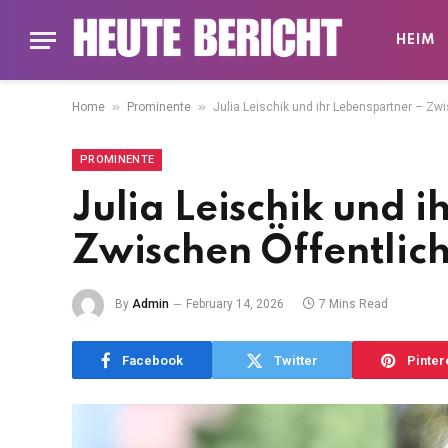
HEIM
»
»
Home
Prominente
Julia Leischik und ihr Lebenspartner – Zwi
PROMINENTE
Julia Leischik und 
Zwischen Öffentlich
By
Admin
February 14, 2026
7 Mins Read
Facebook
Twitter
Pinter