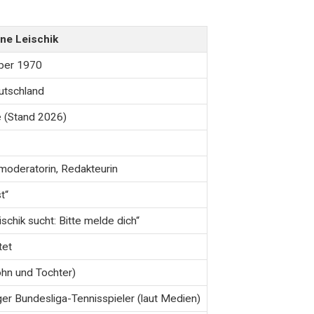
nne Leischik
ober 1970
utschland
 (Stand 2026)
oderatorin, Redakteurin
t“
ischik sucht: Bitte melde dich“
tet
hn und Tochter)
er Bundesliga-Tennisspieler (laut Medien)