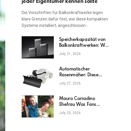
jeder Eigentümer kennen sollte
Die Vorschriften für Balkonkraftwerke legen
klare Grenzen dafür fest, wie diese kompakten
Systeme installiert, angeschlossen…
Speicherkapazität von
Balkonkraftwerken: Was
ist am wichtigsten?
July 31, 2026
Automatischer
Rasenmäher: Diese
Fehler sollten Sie
July 27, 2026
vermeiden
Mauro Corradino
Ehefrau Was Fans
wirklich wissen möchten
July 20, 2026