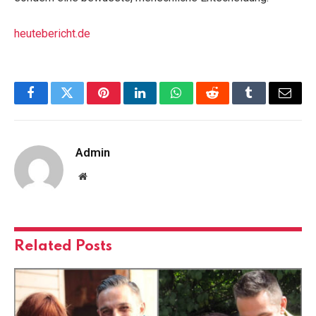
heutebericht.de
Facebook
Twitter
Pinterest
LinkedIn
WhatsApp
Reddit
Tumblr
Email
Admin
Website
Related
Posts