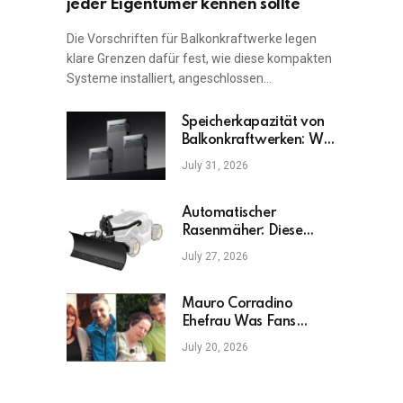
jeder Eigentümer kennen sollte
Die Vorschriften für Balkonkraftwerke legen
klare Grenzen dafür fest, wie diese kompakten
Systeme installiert, angeschlossen…
Speicherkapazität von
Balkonkraftwerken: Was
ist am wichtigsten?
July 31, 2026
Automatischer
Rasenmäher: Diese
Fehler sollten Sie
July 27, 2026
vermeiden
Mauro Corradino
Ehefrau Was Fans
wirklich wissen möchten
July 20, 2026