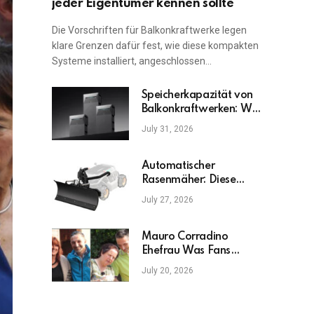
jeder Eigentümer kennen sollte
Die Vorschriften für Balkonkraftwerke legen
klare Grenzen dafür fest, wie diese kompakten
Systeme installiert, angeschlossen…
Speicherkapazität von
Balkonkraftwerken: Was
ist am wichtigsten?
July 31, 2026
Automatischer
Rasenmäher: Diese
Fehler sollten Sie
July 27, 2026
vermeiden
Mauro Corradino
Ehefrau Was Fans
wirklich wissen möchten
July 20, 2026