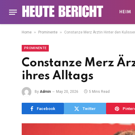
HEIM
»
»
Home
Prominente
Constanze Merz Ärztin Hinter den Kulissen
PROMINENTE
Constanze Merz Ärzt
ihres Alltags
By
Admin
May 20, 2026
5 Mins Read
Facebook
Twitter
Pinter